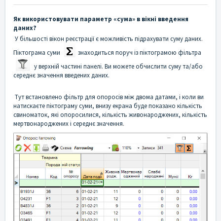
Як використовувати параметр «сума» в вікні введення
даних?
У більшості вікон реєстрації є можливість підрахувати суму даних.
Піктограма суми
знаходиться поруч із піктограмою фільтра
у верхній частині панелі. Ви можете обчислити суму та/або
середнє значення введених даних.
Тут встановлено фільтр для опоросів між двома датами, і коли ви
натискаєте піктограму суми, внизу екрана буде показано кількість
свиноматок, які опоросилися, кількість живонароджених, кількість
мертвонароджених і середнє значення.