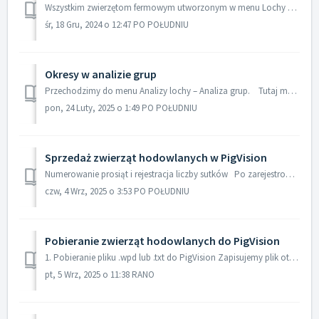
Wszystkim zwierzętom fermowym utworzonym w menu Lochy / knury przypisana jest karta lochy, na której można uzyskać przegląd danych dotyczących lochy. Dos...
śr, 18 Gru, 2024 o 12:47 PO POŁUDNIU
Okresy w analizie grup
Przechodzimy do menu Analizy lochy – Analiza grup. Tutaj można zdecydować, które okresy mają być przyjęte w analizie grup, klikając Edycja. W ...
pon, 24 Luty, 2025 o 1:49 PO POŁUDNIU
Sprzedaż zwierząt hodowlanych w PigVision
Numerowanie prosiąt i rejestracja liczby sutków Po zarejestrowaniu oproszenia lochy możemy ponumerować prosięta z poziomu karty lochy: oraz zarej...
czw, 4 Wrz, 2025 o 3:53 PO POŁUDNIU
Pobieranie zwierząt hodowlanych do PigVision
1. Pobieranie pliku .wpd lub .txt do PigVision Zapisujemy plik otrzymany jako załącznik do wiadomości e-mail w odpowiednim folderze na dysku C:. W PigVisi...
pt, 5 Wrz, 2025 o 11:38 RANO