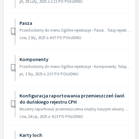
pt, 28 Luty, 2025 o 1:11 PO POŁUDNIU
Pasza
Przechodzimy do menu Ogólne rejestracje - Pasze. Tutaj rejestruje się zużycie, zakup, zapasy i sprzedaż paszy. Dane te są używane do obliczenia zużycia ...
czw, 2 Sty, 2025 o 4:07 PO POŁUDNIU
Komponenty
Przechodzimy do menu Ogólne rejestracje - Komponenty. Tutaj możemy tworzyć i konfigurować różne surowce paszowe i mieszanki pełnoporcjowe używane na fermie...
pt, 3 Sty, 2025 o 2:57 PO POŁUDNIU
Konfiguracja raportowania przemieszczeń świń
do duńskiego rejestru CPH
Możemy raportować przemieszczenia między naszymi własnymi stadami oraz sprzedaż zwierząt z sekcji Młodzież, a także zgłaszać przewóz padłych zwierząt do mie...
czw, 24 Lip, 2025 o 4:23 PO POŁUDNIU
Karty loch