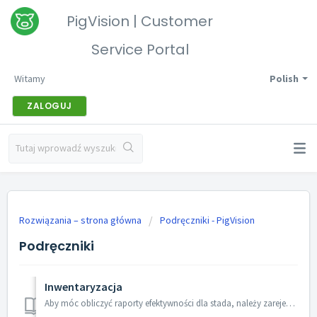
PigVision | Customer
Service Portal
Witamy
Polish
ZALOGUJ
Rozwiązania – strona główna
Podręczniki - PigVision
Podręczniki
Inwentaryzacja
Aby móc obliczyć raporty efektywności dla stada, należy zarejestrować liczbę zwierząt w dniu inwentaryzacji, który jest datą końcową okresu rozliczeniowego....