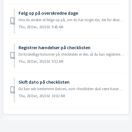
Følg op på overskredne dage
Hvis du ønsker at følge op på, om du har nogle dyr, der for eksempel har overskredet antal dage til løbning eller faring, så kan du finde disse på din chec...
Thu, 28 Dec, 2023 kl. 9:45 AM
Registrer hændelser på checklisten
De forskellige kolonner på checklisten er der, så du kan registrere direkte inde på checklisten. Du kan tilføje og fjerne kolonner ved at klikke på ikonet...
Thu, 28 Dec, 2023 kl. 9:52 AM
Skift dato på checklisten
Du kan selv bestemme datoen, som checklisten skal være baseret på. Gå til "Management" - "Checkliste". Her kan du enten se...
Thu, 28 Dec, 2023 kl. 10:02 AM