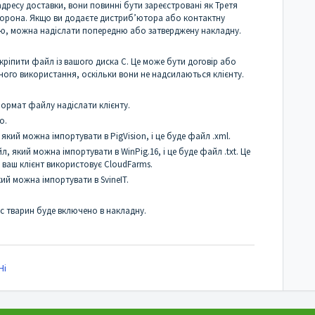
дресу доставки, вони повинні бути зареєстровані як Третя
сторона. Якщо ви додаєте дистриб’ютора або контактну
ою, можна надіслати попередню або затверджену накладну.
ріпити файл із вашого диска C. Це може бути договір або
ного використання, оскільки вони не надсилаються клієнту.
ормат файлу надіслати клієнту.
о.
 який можна імпортувати в PigVision, і це буде файл .xml.
л, який можна імпортувати в WinPig.16, і це буде файл .txt. Це
 ваш клієнт використовує CloudFarms.
кий можна імпортувати в SvineIT.
с тварин буде включено в накладну.
Ні