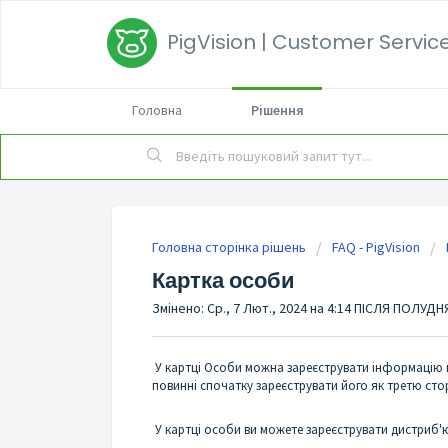
PigVision | Customer Service
Головна
Рішення
Головна сторінка рішень
FAQ - PigVision
Картка особи
Змінено: Ср., 7 Лют., 2024 на 4:14 ПІСЛЯ ПОЛУДН
У картці Особи можна зареєструвати інформацію пр
повинні спочатку зареєструвати його як третю стор
У картці особи ви можете зареєструвати дистриб'