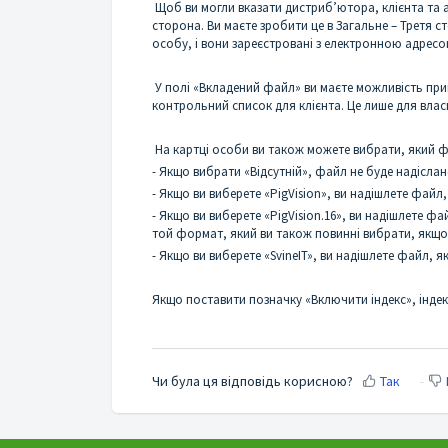
Щоб ви могли вказати дистриб’ютора, клієнта та а
сторона. Ви маєте зробити це в Загальне – Третя 
особу, і вони зареєстровані з електронною адрес
У полі «Вкладений файл» ви маєте можливість прик
контрольний список для клієнта. Це лише для влас
На картці особи ви також можете вибрати, який ф
- Якщо вибрати «Відсутній», файл не буде надіслан
- Якщо ви виберете «PigVision», ви надішлете файл,
- Якщо ви виберете «PigVision.16», ви надішлете фай
той формат, який ви також повинні вибрати, якщо
- Якщо ви виберете «SvineIT», ви надішлете файл, я
Якщо поставити позначку «Включити індекс», індек
Чи була ця відповідь корисною?
Так