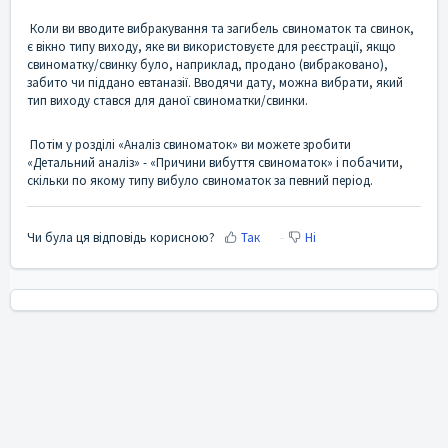
Коли ви вводите вибракування та загибель свиноматок та свинок,
є вікно типу виходу, яке ви використовуєте для реєстрації, якщо
свиноматку/свинку було, наприклад, продано (вибраковано),
забито чи піддано евтаназії. Вводячи дату, можна вибрати, який
тип виходу стався для даної свиноматки/свинки.
Потім у розділі «Аналіз свиноматок» ви можете зробити
«Детальний аналіз» - «Причини вибуття свиноматок» і побачити,
скільки по якому типу вибуло свиноматок за певний період.
Чи була ця відповідь корисною?
Так
Ні