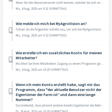
Wenn Sie den Benutzernamen nicht kennen, wenden Sie sich an den Helpdesk
Mo, 4 Aug, 2025 um 9:31 VORMITTAGS
Wie melde ich mich bei MyAgroVision an?
Führen Sie die folgenden Schritte aus, um sich bei MyAgroVision anzumelden. 1. Gehen Sie zu my.agrovision.com 2. Melden Sie sich mit Ihrer E-Mail-...
Mo, 4 Aug, 2025 um 9:32 VORMITTAGS
Wie erstelle ich ein zusätzliches Konto für meinen
Mitarbeiter?
Möchten Sie Ihren Mitarbeitern Zugang zu einem Programm geben? Dann erstellen Sie einfach ein zusätzliches Konto und entscheiden Sie, zu welchem Programm si...
Mo, 4 Aug, 2025 um 10:25 VORMITTAGS
Wenn ich mein Konto erstellt habe, sagt mir das
Programm, dass "der aktuelle Benutzer nicht der
Eigentümer der Farm ist“ und dann eine lange
Nummer?
Das bedeutet, dass jemand anderes bereits Eigentümer des Betriebs ist. Oft ist es einer Ihrer Mitarbeiter oder Sie haben eine andere E-Mail-Adresse verwende...
Di, 26 Aug, 2025 um 10:35 VORMITTAGS