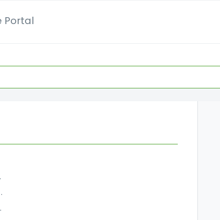
 Portal
ion.com?
d Rechnungen finden?
fung hinzu?