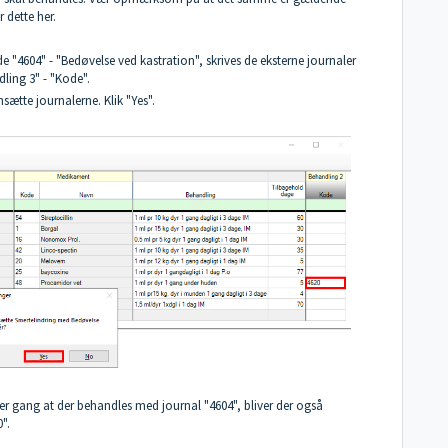
r dette
her
.
lde "4604" - "Bedøvelse ved kastration", skrives de eksterne journaler
dling 3" - "Kode".
ætte journalerne. Klik "Yes".
er gang at der behandles med journal "4604", bliver der også
".