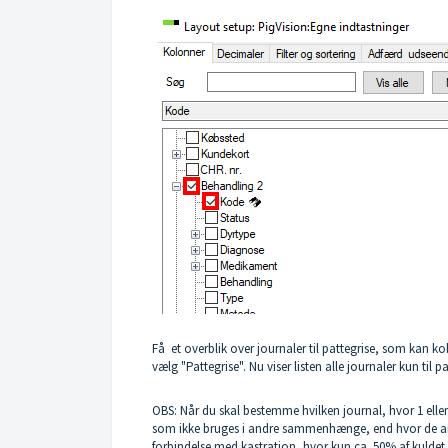
Få et overblik over journaler til pattegrise, som kan ko
vælg "Pattegrise". Nu viser listen alle journaler kun til p
OBS: Når du skal bestemme hvilken journal, hvor 1 eller
som ikke bruges i andre sammenhænge, end hvor de andr
forbindelse med kastration, hvor kun ca. 50% af kuld