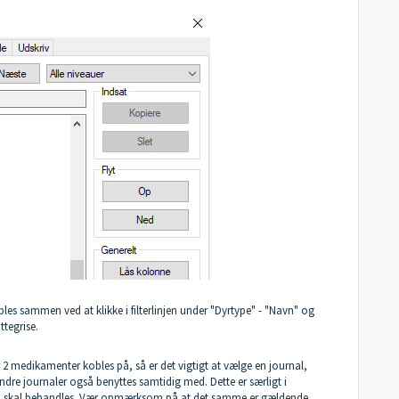
bles sammen ved at klikke i filterlinjen under "Dyrtype" - "Navn" og
attegrise.
 2 medikamenter kobles på, så er det vigtigt at vælge en journal,
e journaler også benyttes samtidig med. Dette er særligt i
et, skal behandles. Vær opmærksom på at det samme er gældende