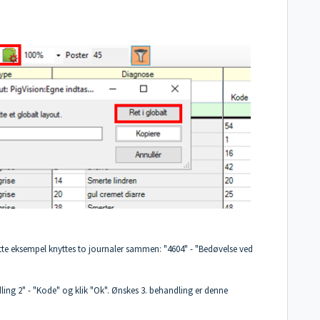
dette eksempel knyttes to journaler sammen: "4604" - "Bedøvelse ved
dling 2" - "Kode" og klik "Ok". Ønskes 3. behandling er denne