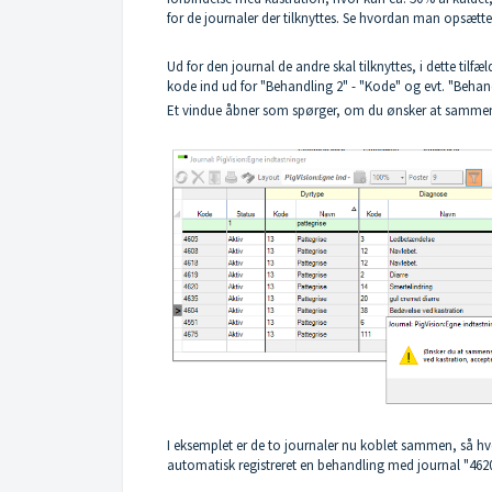
for de journaler der tilknyttes. Se hvordan man opsætte
Ud for den journal de andre skal tilknyttes, i dette tilfæ
kode ind ud for "Behandling 2" - "Kode" og evt. "Behan
Et vindue åbner som spørger, om du ønsker at sammens
I eksemplet er de to journaler nu koblet sammen, så hv
automatisk registreret en behandling med journal "4620