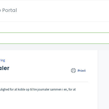
 Portal
ring
aler
Print
ighed for at koble op til tre journaler sammen i en, for at