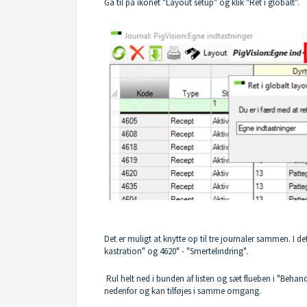
Gå til på ikonet "Layout setup" og klik "Ret i globalt".
Det er muligt at knytte op til tre journaler sammen. I 
kastration" og 4620" - "Smertelindring".
Rul helt ned i bunden af listen og sæt flueben i "Behan
nedenfor og kan tilføjes i samme omgang.