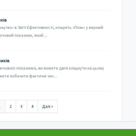
ків
цтво» в Звіті Ефективності, клацніть «План» у верхній
ючовий показник, який ...
иків
чового показника, ви можете двічі клацнути на цьому
жете побачити фактичні чис...
1
2
3
4
Далі »