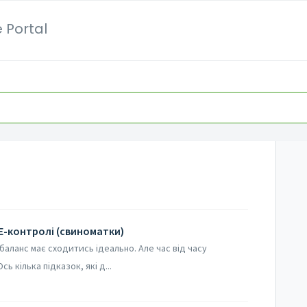
 Portal
 Е-контролі (свиноматки)
аланс має сходитись ідеально. Але час від часу
ь кілька підказок, які д...