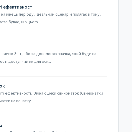
ті ефективності
 на кінець періоду, ідеальний сценарій полягає в тому,
сто буває, що цього ...
з меню Звіт, або за допомогою значка, який буде на
ості доступний як для осн...
ок
іті ефективності. Зміна оцінки свиноматок (Свиноматки
матки на початку ...
а