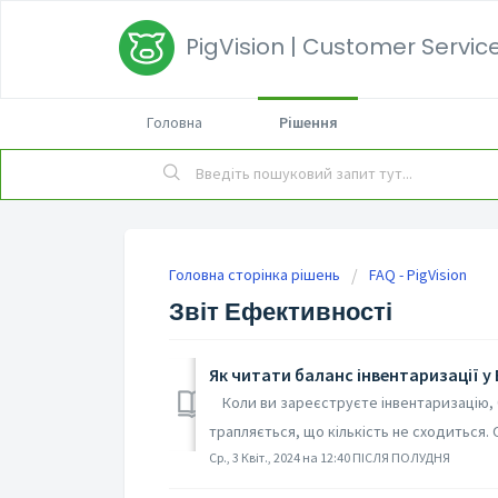
PigVision | Customer Service
Головна
Рішення
Головна сторінка рішень
FAQ - PigVision
Звіт Ефективності
Як читати баланс інвентаризації у
Коли ви зареєструєте інвентаризацію, б
трапляється, що кількість не сходиться. Ос
Ср., 3 Квіт., 2024 на 12:40 ПІСЛЯ ПОЛУДНЯ