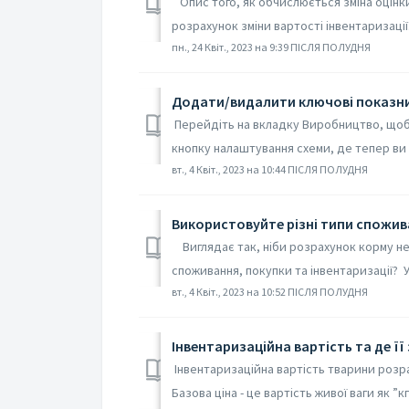
Опис того, як обчислюється зміна оцінки
розрахунок зміни вартості інвентаризації. 
пн., 24 Квіт., 2023 на 9:39 ПІСЛЯ ПОЛУДНЯ
Додати/видалити ключові показник
Перейдіть на вкладку Виробництво, щоб 
кнопку налаштування схеми, де тепер ви
вт., 4 Квіт., 2023 на 10:44 ПІСЛЯ ПОЛУДНЯ
Використовуйте різні типи спожива
Виглядає так, ніби розрахунок корму не
споживання, покупки та інвентаризації? У 
вт., 4 Квіт., 2023 на 10:52 ПІСЛЯ ПОЛУДНЯ
Інвентаризаційна вартість та де її 
Інвентаризаційна вартість тварини розрах
Базова ціна - це вартість живої ваги як ”кг.