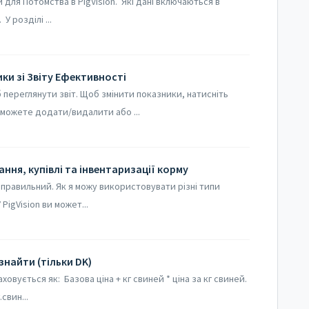
 для Потомства в PigVision. Які дані включаються в
У розділі ...
и зі Звіту Ефективності
переглянути звіт. Щоб змінити показники, натисніть
 можете додати/видалити або ...
ння, купівлі та інвентаризації корму
правильний. Як я можу використовувати різні типи
PigVision ви может...
знайти (тільки DK)
овується як: Базова ціна + кг свиней * ціна за кг свиней.
свин...