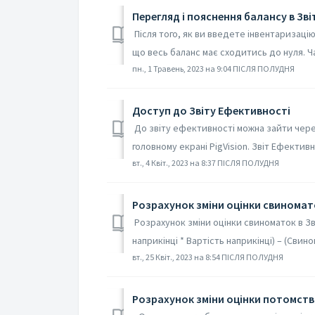
Перегляд і пояснення балансу в Зві
Після того, як ви введете інвентаризацію
що весь баланс має сходитись до нуля. Ча
пн., 1 Травень, 2023 на 9:04 ПІСЛЯ ПОЛУДНЯ
Доступ до Звіту Ефективності
До звіту ефективності можна зайти чере
головному екрані PigVision. Звіт Ефективн
вт., 4 Квіт., 2023 на 8:37 ПІСЛЯ ПОЛУДНЯ
Розрахунок зміни оцінки свиномат
Розрахунок зміни оцінки свиноматок в Зв
наприкінці * Вартість наприкінці) – (Свино
вт., 25 Квіт., 2023 на 8:54 ПІСЛЯ ПОЛУДНЯ
Розрахунок зміни оцінки потомств