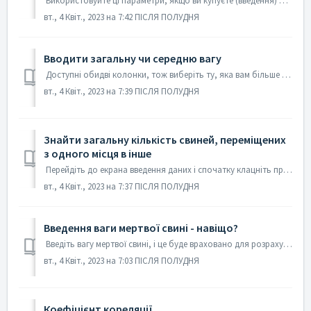
Використовуйте ці параметри, якщо ви купуєте (введення) або продаєте (продано) свиней із зовнішнього джерела. Усі переміщення в стадо слід вводити у вікні ...
вт., 4 Квіт., 2023 на 7:42 ПІСЛЯ ПОЛУДНЯ
Вводити загальну чи середню вагу
Доступні обидві колонки, тож виберіть ту, яка вам більше підходить. Якщо ви включите обидва стовпці у свій макет, програма обчислить інший автоматично.
вт., 4 Квіт., 2023 на 7:39 ПІСЛЯ ПОЛУДНЯ
Знайти загальну кількість свиней, переміщених
з одного місця в інше
Перейдіть до екрана введення даних і спочатку клацніть правою кнопкою миші зелений рядок фільтра під стовпцем дати та виберіть «між». Введіть свій діапазон...
вт., 4 Квіт., 2023 на 7:37 ПІСЛЯ ПОЛУДНЯ
Введення ваги мертвої свині - навіщо?
Введіть вагу мертвої свині, і це буде враховано для розрахунків на основі ваги в Звітах ефективності, що покращить точність ваших показників. Достатньо оці...
вт., 4 Квіт., 2023 на 7:03 ПІСЛЯ ПОЛУДНЯ
Коефіцієнт кореляції