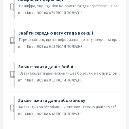
Це цифра, яку PigVision використовує для перетворення власної ваги в живу вагу і навпаки. Значення за замовчуванням становить 76,33% (або 1,31). Це можна з...
вт., 4 Квіт., 2023 на 6:59 ПІСЛЯ ПОЛУДНЯ
Знайти середню вагу стада в секції
Переконайтеся, що вся інформація про вагу введена та правильна, а потім клацніть піктограму списку ферм або перейдіть до меню Управління та виберіть Список...
вт., 4 Квіт., 2023 на 6:53 ПІСЛЯ ПОЛУДНЯ
Завантажити дані з бойні
Завантажувати дані можна лише з бойні, які мають відповідне посилання на AgroVision, тому перевірте, чи є ваша бійня в списку. У списку є більшість сканд...
вт., 4 Квіт., 2023 на 8:31 ПІСЛЯ ПОЛУДНЯ
Завантажити дані забою знову
Коли PigVision перевіряє, чи вже завантажено дані про забій, це завжди робиться за допомогою унікального ідентифікатора заяви, який присутній у всіх даних ...
вт., 4 Квіт., 2023 на 6:48 ПІСЛЯ ПОЛУДНЯ