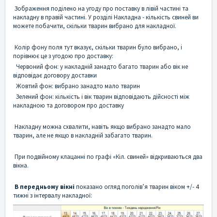
Зображення поділено на угоду про поставку в лівій частині та
накладну в правій частині. У розділі Накладна - кількість свиней ви
можете побачити, скільки тварин вибрано для накладної.
Колір фону поля тут вказує, скільки тварин було вибрано, і
порівнює це з угодою про доставку:
Червоний фон: у накладній занадто багато тварин або вік не
відповідає договору доставки
Жовтий фон: вибрано занадто мало тварин
Зелений фон: кількість і вік тварин відповідають дійсності між
накладною та договором про доставку
Накладну можна схвалити, навіть якщо вибрано занадто мало
тварин, але не якщо в накладній забагато тварин.
При подвійному клацанні по графі «Кіл. свиней» відкриваються два
вікна.
В передньому вікні
показано огляд поголів’я тварин віком +/- 4
тижні з інтервалу накладної: