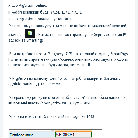
Якщо PigVision online:
IP-Address завжди буде: 87.249.117.174:7171
Якщо PigVision локальна установка:
У нижньому правому куті ви можете побачити маленький зелений
значок -
. Натисніть значок і праворуч виберіть локальні IP-
адреси та SmartPigs.
Вам потрібно ввести IP-адресу :7171 на головній сторінці SmartPigs.
Потім ви вибираєте зчитувач/сканер, який використовуєте. Якщо ви
не використовуєте це, будь ласка, виберіть НІ.
У PigVision на вашому комп’ютері потрібно відкрити: Загальне –
Адміністрація – Деталі ферми.
У верхньому рядку ви можете побачити ім’я вашої бази даних, яке
ви повинні ввести (пропустіть WP_): Тут 363061
Унизу ви можете побачити свій пін-код: тут 1063