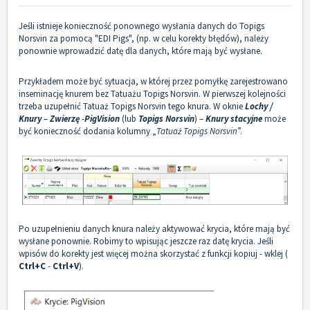
Jeśli istnieje konieczność ponownego wysłania danych do Topigs
Norsvin za pomocą "EDI Pigs", (np. w celu korekty błędów), należy
ponownie wprowadzić datę dla danych, które mają być wysłane.
Przykładem może być sytuacja, w której przez pomyłkę zarejestrowano
inseminację knurem bez Tatuażu Topigs Norsvin. W pierwszej kolejności
trzeba uzupełnić Tatuaż Topigs Norsvin tego knura. W oknie
Lochy /
Knury
–
Zwierzę
-
PigVision
(lub
Topigs Norsvin
) –
Knury stacyjne
może
być konieczność dodania kolumny „
Tatuaż Topigs Norsvin
”.
Po uzupełnieniu danych knura należy aktywować krycia, które mają być
wysłane ponownie. Robimy to wpisując jeszcze raz datę krycia. Jeśli
wpisów do korekty jest więcej można skorzystać z funkcji kopiuj - wklej (
Ctrl+C
-
Ctrl+V
).