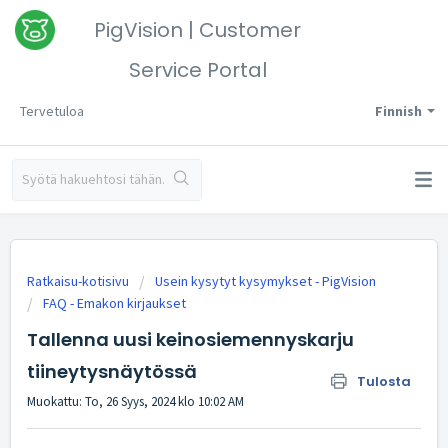
PigVision | Customer
Service Portal
Tervetuloa
Finnish
Ratkaisu-kotisivu
Usein kysytyt kysymykset - PigVision
FAQ - Emakon kirjaukset
Tallenna uusi keinosiemennyskarju
tiineytysnäytössä
Tulosta
Muokattu: To, 26 Syys, 2024 klo 10:02 AM