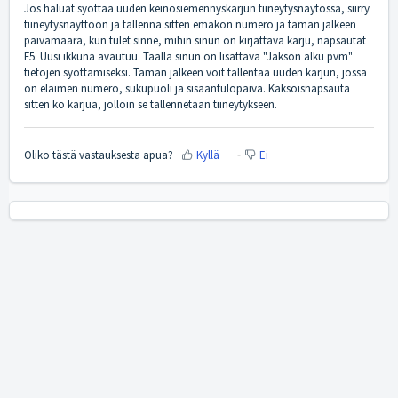
Jos haluat syöttää uuden keinosiemennyskarjun tiineytysnäytössä, siirry
tiineytysnäyttöön ja tallenna sitten emakon numero ja tämän jälkeen
päivämäärä, kun tulet sinne, mihin sinun on kirjattava karju, napsautat
F5. Uusi ikkuna avautuu. Täällä sinun on lisättävä "Jakson alku pvm"
tietojen syöttämiseksi. Tämän jälkeen voit tallentaa uuden karjun, jossa
on eläimen numero, sukupuoli ja sisääntulopäivä. Kaksoisnapsauta
sitten ko karjua, jolloin se tallennetaan tiineytykseen.
Oliko tästä vastauksesta apua?
Kyllä
Ei