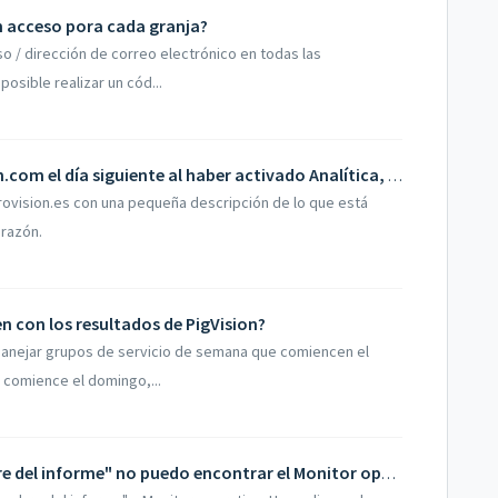
n acceso pora cada granja?
o / dirección de correo electrónico en todas las
osible realizar un cód...
Cuando inicio sesión en MyAgroVision.com el día siguiente al haber activado Analítica, con mis datos de inicio de sesión llego a una pantalla en blanco?
ovision.es con una pequeña descripción de lo que está
 razón.
en con los resultados de PigVision?
anejar grupos de servicio de semana que comiencen el
 comience el domingo,...
Cuando llego a la página con "Nombre del informe" no puedo encontrar el Monitor operativo, pero veo un Monitor operativo, pero cuando abro no está en inglés.