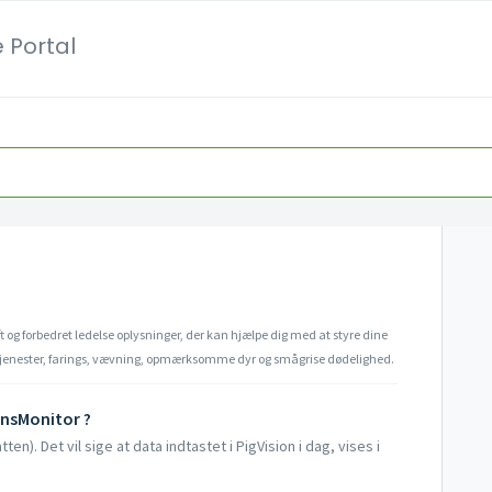
 Portal
ft og forbedret ledelse oplysninger, der kan hjælpe dig med at styre dine
tjenester, farings, vævning, opmærksomme dyr og smågrise dødelighed.
onsMonitor ?
ten). Det vil sige at data indtastet i PigVision i dag, vises i