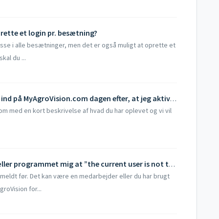
prette et login pr. besætning?
sse i alle besætninger, men det er også muligt at oprette et
kal du ...
Jeg ser en tom skærm, når jeg logger ind på MyAgroVision.com dagen efter, at jeg aktiverede Analytics.?
om med en kort beskrivelse af hvad du har oplevet og vi vil
Når jeg har oprettet min konto fortæller programmet mig at ”the current user is not the owner of the farm” og derefter et langt nummer.
meldt før. Det kan være en medarbejder eller du har brugt
roVision for...