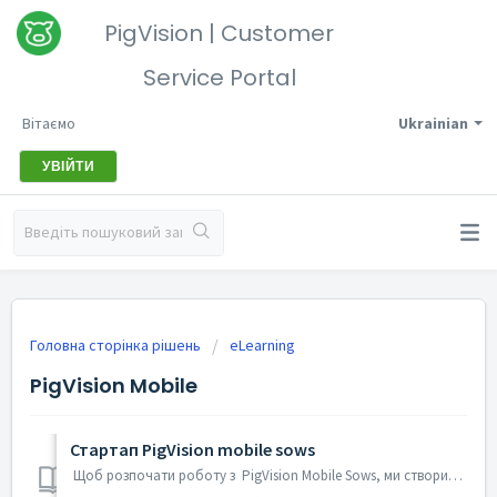
PigVision | Customer
Service Portal
Вітаємо
Ukrainian
УВІЙТИ
Головна сторінка рішень
eLearning
PigVision Mobile
Стартап PigVision mobile sows
Щоб розпочати роботу з PigVision Mobile Sows, ми створили курс електронного навчання, який допоможе вам користуватися додатком. Ви можете увійти за д...