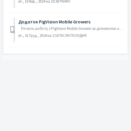
вт., 10 Вер., 2024 на 10:28 РАНКУ
Додаток PigVision Mobile Growers
Почніть роботу з PigVision Mobile Growers за допомогою курсу електронного навчання, який допоможе вам користуватися програмою. Увійдіть, використов...
вт., 31 Груд., 2024 на 2:18 ПІСЛЯ ПОЛУДНЯ