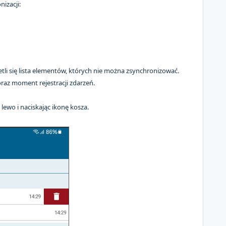
izacji:
etli się lista elementów, których nie można zsynchronizować.
 oraz moment rejestracji zdarzeń.
ewo i naciskając ikonę kosza.