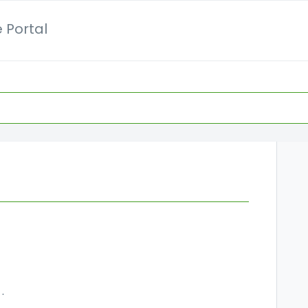
 Portal
PigVision Mobile Sows 12.5