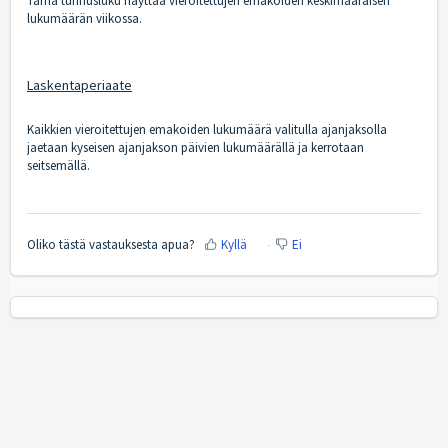
Tämä tunnusluku näyttää vieroitettujen emakoiden keskimääräisen
lukumäärän viikossa.
Laskentaperiaate
Kaikkien vieroitettujen emakoiden lukumäärä valitulla ajanjaksolla
jaetaan kyseisen ajanjakson päivien lukumäärällä ja kerrotaan
seitsemällä.
Oliko tästä vastauksesta apua?
Kyllä
Ei