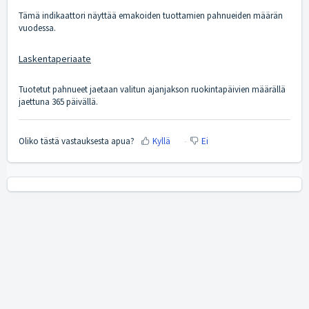
Tämä indikaattori näyttää emakoiden tuottamien pahnueiden määrän
vuodessa.
Laskentaperiaate
Tuotetut pahnueet jaetaan valitun ajanjakson ruokintapäivien määrällä
jaettuna 365 päivällä.
Oliko tästä vastauksesta apua?
Kyllä
Ei