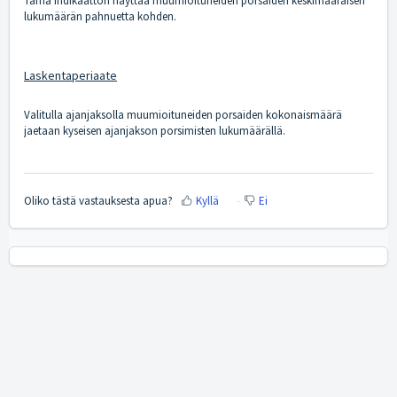
Tämä indikaattori näyttää muumioituneiden porsaiden keskimääräisen
lukumäärän pahnuetta kohden.
Laskentaperiaate
Valitulla ajanjaksolla muumioituneiden porsaiden kokonaismäärä
jaetaan kyseisen ajanjakson porsimisten lukumäärällä.
Oliko tästä vastauksesta apua?
Kyllä
Ei